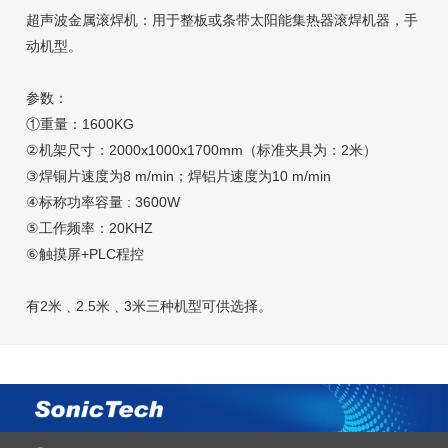
超声波金属滚焊机：用于整板或条带太阳能集热器滚焊机器，手
动机型。
参数：
①重量：1600KG
②机架尺寸：2000x1000x1700mm（标准夹具为：2米）
③焊铜片速度为8 m/min；焊铝片速度为10 m/min
④标称功率容量 : 3600W
⑤工作频率：20KHZ
⑥触摸屏+PLC程控
有2米﹑2.5米﹑3米三种机型可供选择。